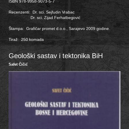
ISBN 978-9958-9073-5-7
Recenzenti: Dr. sci. Sejfudin Vrabac
Dr. sci. Zijad Ferhatbegović
Štampa: Grafičar promet d.o.o., Sarajevo 2009 godine.
Tiraž: 250 komada
Geološki sastav i tektonika BiH
Safet Čičić