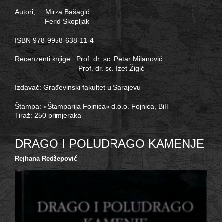
Autori; Mirza Bašagić
Ferid Skopljak
ISBN 978-9958-638-11-4
Recenzenti knjige: Prof. dr. sc. Petar Milanović
Prof. dr. sc. Izet Žigić
Izdavač: Građevinski fakultet u Sarajevu
Štampa: «Štamparija Fojnica» d.o.o. Fojnica, BiH
Tiraž: 250 primjeraka
DRAGO I POLUDRAGO KAMENJE
Rejhana Redžepović