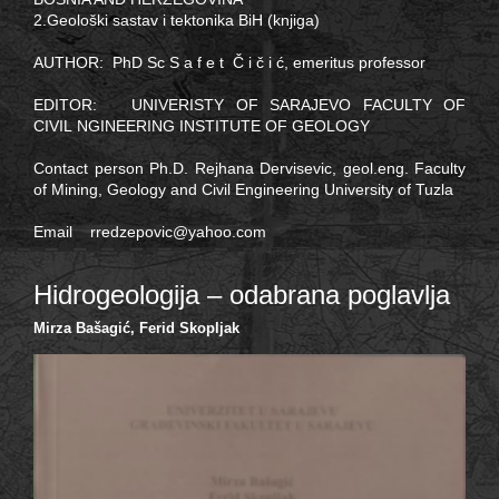
2.Geološki sastav i tektonika BiH (knjiga)
AUTHOR: PhD Sc S a f e t Č i č i ć, emeritus professor
EDITOR: UNIVERISTY OF SARAJEVO FACULTY OF
CIVIL NGINEERING INSTITUTE OF GEOLOGY
Contact person Ph.D. Rejhana Dervisevic, geol.eng. Faculty
of Mining, Geology and Civil Engineering University of Tuzla
Email
rredzepovic@yahoo.com
Hidrogeologija – odabrana poglavlja
Mirza Bašagić, Ferid Skopljak