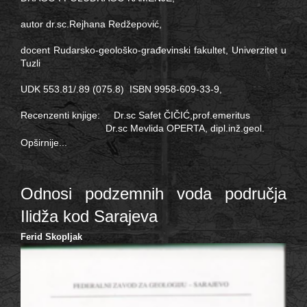
autor dr.sc.Rejhana Redžepović,
docent Rudarsko-geološko-građevinski fakultet, Univerzitet u
Tuzli
UDK 553.81/.89 (075.8) ISBN 9958-609-33-9,
Recenzenti knjige: Dr.sc Safet ČIČIĆ,prof.emeritus
Dr.sc Mevlida OPERTA, dipl.inž.geol.
Opširnije...
Odnosi podzemnih voda područja
Ilidža kod Sarajeva
Ferid Skopljak