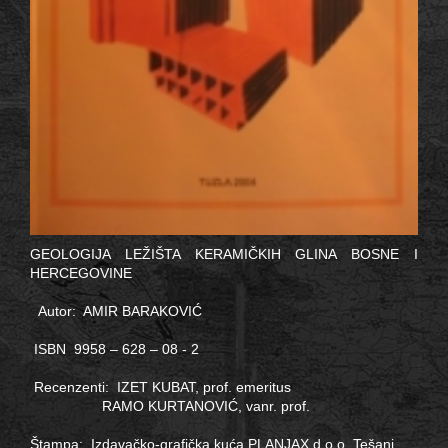
GEOLOGIJA LEŽIŠTA KERAMIČKIH GLINA BOSNE I
HERCEGOVINE
Autor: AMIR BARAKOVIĆ
ISBN 9958 – 628 – 08 - 2
Recenzenti: IZET KUBAT, prof. emeritus
RAMO KURTANOVIĆ, vanr. prof.
Štampa: Izdavačko-grafička kuća PLANJAX d.o.o. Tešanj